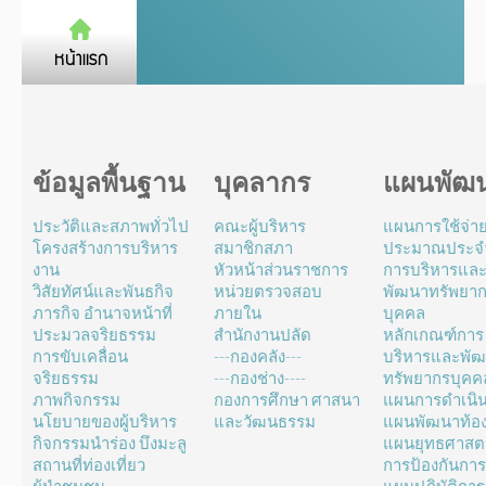
ข้อมูลพื้นฐาน
บุคลากร
แผนพัฒ
ประวัติและสภาพทั่วไป
คณะผู้บริหาร
แผนการใช้จ่า
โครงสร้างการบริหาร
สมาชิกสภา
ประมาณประจำ
งาน
หัวหน้าส่วนราชการ
การบริหารแล
วิสัยทัศน์และพันธกิจ
หน่วยตรวจสอบ
พัฒนาทรัพยา
ภารกิจ อำนาจหน้าที่
ภายใน
บุคคล
ประมวลจริยธรรม
สำนักงานปลัด
หลักเกณฑ์การ
การขับเคลื่อน
---กองคลัง---
บริหารและพั
จริยธรรม
---กองช่าง----
ทรัพยากรบุคค
ภาพกิจกรรม
กองการศึกษา ศาสนา
แผนการดำเนิ
นโยบายของผู้บริหาร
และวัฒนธรรม
แผนพัฒนาท้องถ
กิจกรรมนำร่อง บึงมะลู
แผนยุทธศาสตร
สถานที่ท่องเที่ยว
การป้องกันการ