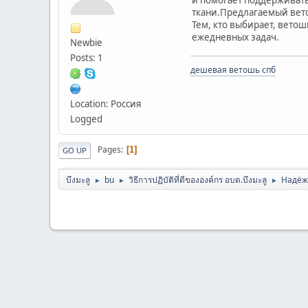
ткани.Предлагаемый вето
Тем, кто выбирает, вето
ежедневных задач.
Newbie
Posts: 1
дешевая ветошь спб
Location: Россия
Logged
Pages
1
GO UP
บึงมะลู
bu
วิธีการปฏิบัติที่ดีขององค์กร อบต.บึงมะลู
Надёж
►
►
►