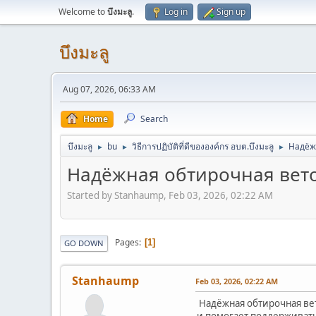
Welcome to
บึงมะลู
.
Log in
Sign up
บึงมะลู
Aug 07, 2026, 06:33 AM
Home
Search
บึงมะลู
bu
วิธีการปฏิบัติที่ดีขององค์กร อบต.บึงมะลู
Надёж
►
►
►
Надёжная обтирочная вет
Started by Stanhaump, Feb 03, 2026, 02:22 AM
Pages
1
GO DOWN
Stanhaump
Feb 03, 2026, 02:22 AM
Надёжная обтирочная вет
и помогает поддерживат