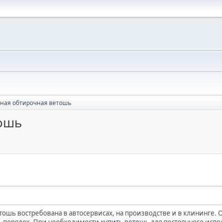
ная обтирочная ветошь
ошь
ошь востребована в автосервисах, на производстве и в клининге.
ь порядок. При необходимости
купить ветошь
для постоянного испо