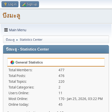
Log in
Sign up
บึงมะลู
Main Menu
บึงมะลู
Statistics Center
►
บึงมะลู - Statistics Center
General Statistics
Total Members:
477
Total Posts:
476
Total Topics:
220
Total Categories:
2
Users Online:
11
Most Online:
170 - Jan 25, 2026, 03:22 PM
Online today:
45