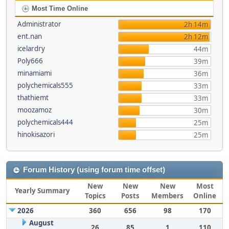
Most Time Online
Administrator
2h 14m
ent.nan
2h 12m
icelardry
44m
Poly666
39m
minamiami
36m
polychemicals555
33m
thathiemt
33m
moozamoz
30m
polychemicals444
25m
hinokisazori
25m
Forum History (using forum time offset)
New
New
New
Most
Yearly Summary
Topics
Posts
Members
Online
2026
360
656
98
170
August
26
85
1
110