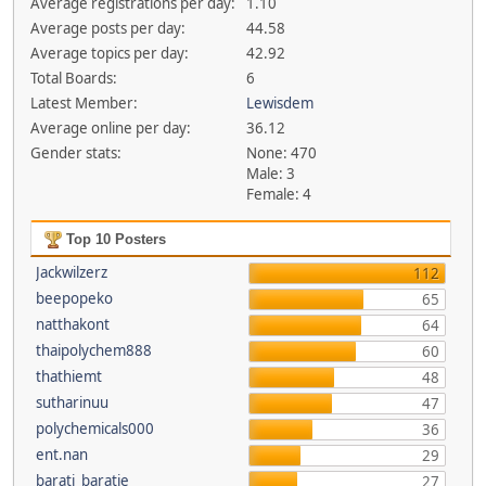
Average registrations per day:
1.10
Average posts per day:
44.58
Average topics per day:
42.92
Total Boards:
6
Latest Member:
Lewisdem
Average online per day:
36.12
Gender stats:
None: 470
Male: 3
Female: 4
Top 10 Posters
Jackwilzerz
112
beepopeko
65
natthakont
64
thaipolychem888
60
thathiemt
48
sutharinuu
47
polychemicals000
36
ent.nan
29
barati_baratie
27