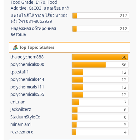
Food Grade, E170, Food
Additive, CaCO3, แคลเซียมคาร์
แฟรนไชส์ ไส้กรอก ไส้อั่ว นายฮั่ง
217
ฟรี! โทร 081-8062929
Надёжная обтирочная
212
ветошь
Top Topic Starters
thaipolychem888
60
polychemicals000
36
tpccstaff1
12
polychemicals444
12
polychemicals111
12
polychemicals555
12
ent.nan
7
Jackwilzerz
6
StadiumStyleCo
6
minamiami
5
rezrezmore
4