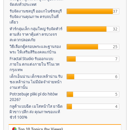
จัดส่งทั่วประเทศ
รับจัดงานชลบุรี ออแกไนซ์ชลบุรี
37
รับจัดงานคุณภาพ ครบจบในที่
เดียว
ทัวร์กลุ่มเล็ก กลุ่มใหญ่ รับจัดทัวร์
32
ตามสั่ง ราคาคุ้มค่า ครบวงจร
สะดวกปลอดภัย
วิธีเลือกตู้ครอบพระและฐานรอง
25
พระ ให้เสริมสิริมงคลแก่บ้าน
Fractal Studio รับออกแบบ
7
ภายใน ตกแต่งภายใน รีโนเวท
กรุงเทพ
เด็กเอ็นน่าน เด็กชงเหล้าน่าน รับ
6
ชงเหล้าน่าน ไม่มีมัดจำจ่ายหน้า
งานเท่านั้น
Potrzebuje pliki pl do hitów
5
2026?
กลูต้าแบบฉีด เมโสหน้าใส ยาฉีด
4
ผิวขาว ปลีก ส่ง คุณภาพของแท้
ชัวร์ 100%
Top 10 Topics (by Views)