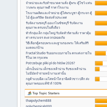
จำหน่ายและรับทำขนาดตามสั่ง ตู้พระ ตู้โชว์ แท่น
วางพระ คุณภาพดี ราคาโรงงาน
โรงงานผลิตและจำหน่าย ตู้ใส่พระบูชา ตู้กระจก ตู้
ไม้ ตู้อะคริลิค จัดส่งทั่วประเทศ
รับจัดงานชลบุรี ออแกไนซ์ชลบุรี รับจัดงาน
คุณภาพ ครบจบในที่เดียว
ทัวร์กลุ่มเล็ก กลุ่มใหญ่ รับจัดทัวร์ตามสั่ง ราคาคุ้ม
ค่า ครบวงจร สะดวกปลอดภัย
วิธีเลือกตู้ครอบพระและฐานรองพระ ให้เสริมสิริ
มงคลแก่บ้าน
Fractal Studio รับออกแบบภายใน ตกแต่งภายใน
รีโนเวท กรุงเทพ
Potrzebuje pliki pl do hitów 2026?
เด็กเอ็นน่าน เด็กชงเหล้าน่าน รับชงเหล้าน่าน
ไม่มีมัดจำจ่ายหน้างานเท่านั้น
กลูต้าแบบฉีด เมโสหน้าใส ยาฉีดผิวขาว ปลีก ส่ง
คุณภาพของแท้ชัวร์ 100%
Top Topic Starters
thaipolychem888
polychemicals000