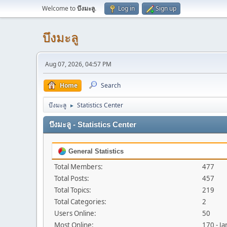
Welcome to
บึงมะลู
.
Log in
Sign up
บึงมะลู
Aug 07, 2026, 04:57 PM
Home
Search
บึงมะลู
Statistics Center
►
บึงมะลู - Statistics Center
General Statistics
Total Members:
477
Total Posts:
457
Total Topics:
219
Total Categories:
2
Users Online:
50
Most Online:
170 - J