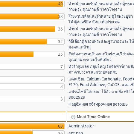
จำหน่ายและรับทำขนาดตามสั่ง ตู้พระ ตู
40
วางพระ คุณภาพดี ราคาโรงงาน
โรงงานผลิตและจำหน่าย ตู้ใส่พระบูชา ตู
38
ไม้ ตู้อะคริลิค จัดส่งทั่วประเทศ
จำหน่ายและรับทำขนาดตามสั่ง ตู้พระ ตู
36
วางพระ คุณภาพดี ราคาโรงงาน
วิธีเลือกตู้ครอบพระและฐานรองพระ ให้เ
32
มงคลแก่บ้าน
รับจัดงานชลบุรี ออแกไนซ์ชลบุรี รับจั
25
คุณภาพ ครบจบในที่เดียว
ทัวร์กลุ่มเล็ก กลุ่มใหญ่ รับจัดทัวร์ตามสั
7
ค่า ครบวงจร สะดวกปลอดภัย
แคลเซียม Calcium Carbonate, Food
5
E170, Food Additive, CaCO3, แคลเซ
3
แฟรนไชส์ ไส้กรอก ไส้อั่ว นายฮั่ง ฟรี! 
8062929
3
Надёжная обтирочная ветошь
Most Time Online
Administrator
60
ent.nan
36