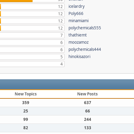
icelardry
12
Poly666
12
minamiami
12
polychemicals555
12
thathiemt
7
moozamoz
6
polychemicals444
6
hinokisazori
5
4
New Topics
New Posts
359
637
25
66
99
244
82
133