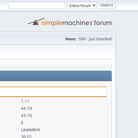
News:
SMF - Just Installed!
1.11
44.74
43.10
6
Lewisdem
36.01