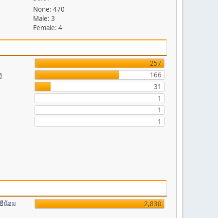
None: 470
Male: 3
Female: 4
257
ู
166
31
1
1
1
ธีน้อม
2,830