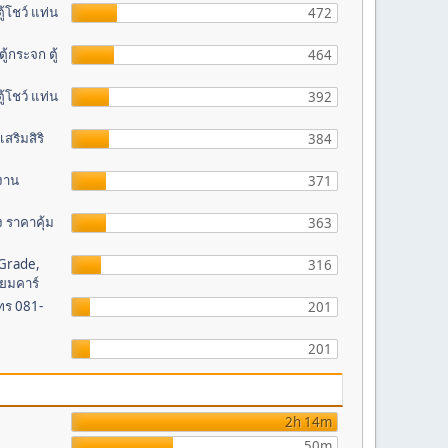
้โชว์ แท่น
472
้กระจก ตู้
464
้โชว์ แท่น
392
สริมสิริ
384
ดงาน
371
่ง ราคาคุ้ม
363
 Grade,
316
ียมคาร์
โทร 081-
201
201
2h 14m
50m