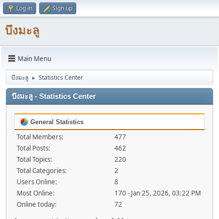
Log in
Sign up
บึงมะลู
Main Menu
บึงมะลู
Statistics Center
►
บึงมะลู - Statistics Center
General Statistics
Total Members:
477
Total Posts:
462
Total Topics:
220
Total Categories:
2
Users Online:
8
Most Online:
170 - Jan 25, 2026, 03:22 PM
Online today:
72