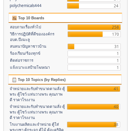
polychemicals444
24
Top 10 Boards
สอบถามเรื่องทั่วไป
258
วิธีการปฏิบัติที่ดีขององค์กร
170
อบต.บึงมะลู
สนทนาปัญหาชาวบ้าน
31
ร้องเรียน/ร้องทุกข์
1
ติดต่อราชการ
1
แจ้งเบาะแสป้ายโฆษณา
1
Top 10 Topics (by Replies)
จำหน่ายและรับทำขนาดตามสั่ง ตู้
41
พระ ตู้โชว์ แท่นวางพระ คุณภาพ
ดี ราคาโรงงาน
จำหน่ายและรับทำขนาดตามสั่ง ตู้
40
พระ ตู้โชว์ แท่นวางพระ คุณภาพ
ดี ราคาโรงงาน
โรงงานผลิตและจำหน่าย ตู้ใส่
38
พระบูชา ตู้กระจก ตู้ไม้ ตู้อะคริลิค