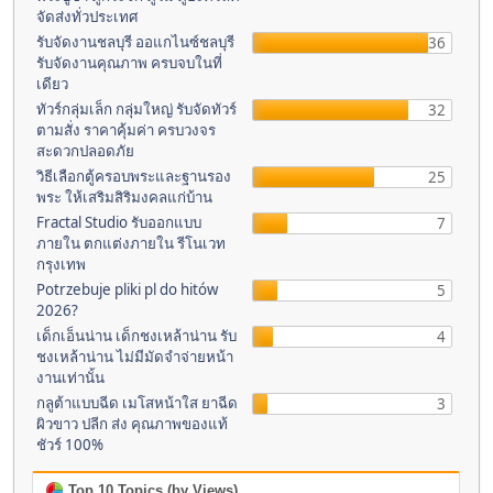
จัดส่งทั่วประเทศ
รับจัดงานชลบุรี ออแกไนซ์ชลบุรี
36
รับจัดงานคุณภาพ ครบจบในที่
เดียว
ทัวร์กลุ่มเล็ก กลุ่มใหญ่ รับจัดทัวร์
32
ตามสั่ง ราคาคุ้มค่า ครบวงจร
สะดวกปลอดภัย
วิธีเลือกตู้ครอบพระและฐานรอง
25
พระ ให้เสริมสิริมงคลแก่บ้าน
Fractal Studio รับออกแบบ
7
ภายใน ตกแต่งภายใน รีโนเวท
กรุงเทพ
Potrzebuje pliki pl do hitów
5
2026?
เด็กเอ็นน่าน เด็กชงเหล้าน่าน รับ
4
ชงเหล้าน่าน ไม่มีมัดจำจ่ายหน้า
งานเท่านั้น
กลูต้าแบบฉีด เมโสหน้าใส ยาฉีด
3
ผิวขาว ปลีก ส่ง คุณภาพของแท้
ชัวร์ 100%
Top 10 Topics (by Views)