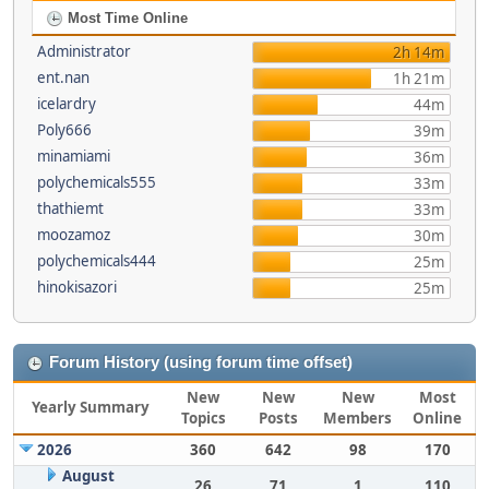
Most Time Online
Administrator
2h 14m
ent.nan
1h 21m
icelardry
44m
Poly666
39m
minamiami
36m
polychemicals555
33m
thathiemt
33m
moozamoz
30m
polychemicals444
25m
hinokisazori
25m
Forum History (using forum time offset)
New
New
New
Most
Yearly Summary
Topics
Posts
Members
Online
2026
360
642
98
170
August
26
71
1
110