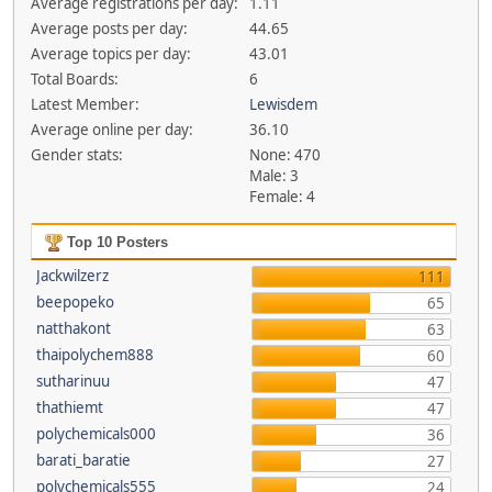
Average registrations per day:
1.11
Average posts per day:
44.65
Average topics per day:
43.01
Total Boards:
6
Latest Member:
Lewisdem
Average online per day:
36.10
Gender stats:
None: 470
Male: 3
Female: 4
Top 10 Posters
Jackwilzerz
111
beepopeko
65
natthakont
63
thaipolychem888
60
sutharinuu
47
thathiemt
47
polychemicals000
36
barati_baratie
27
polychemicals555
24