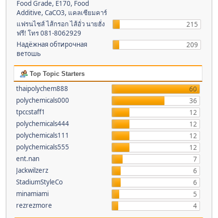
Food Grade, E170, Food
Additive, CaCO3, แคลเซียมคาร์
แฟรนไชส์ ไส้กรอก ไส้อั่ว นายฮั่ง
215
ฟรี! โทร 081-8062929
Надёжная обтирочная
209
ветошь
Top Topic Starters
thaipolychem888
60
polychemicals000
36
tpccstaff1
12
polychemicals444
12
polychemicals111
12
polychemicals555
12
ent.nan
7
Jackwilzerz
6
StadiumStyleCo
6
minamiami
5
rezrezmore
4